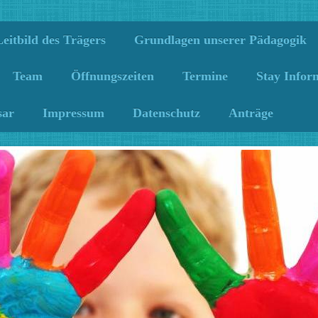
Leitbild des Trägers
Grundlagen unserer Pädagogik
Team
Öffnungszeiten
Termine
Stay Info
sar
Impressum
Datenschutz
Anträge