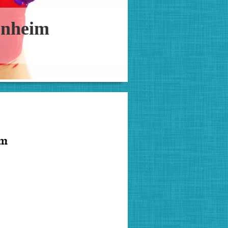
enheim
im