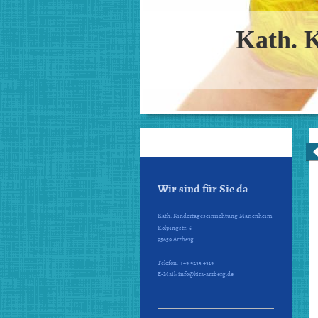
Kath. 
Wir sind für Sie da
Kath. Kindertageseinrichtung Marienheim
Kolpingstr.
6
95659
Arzberg
Telefon:
+49 9233 4319
E-Mail:
info@kita-arzberg.de